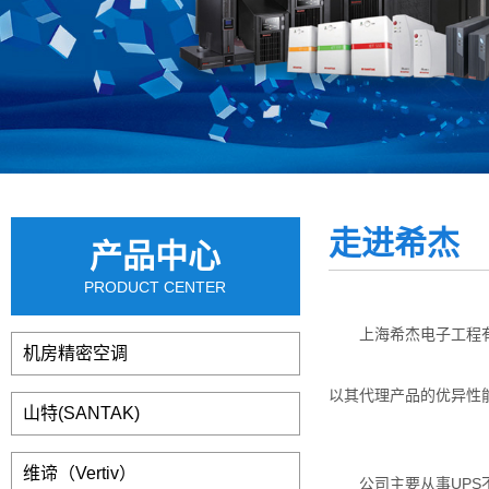
走进希杰
产品中心
PRODUCT CENTER
上海希杰电子工程
机房精密空调
以其代理产品的优异性
山特(SANTAK)
维谛（Vertiv）
公司主要从事
UPS