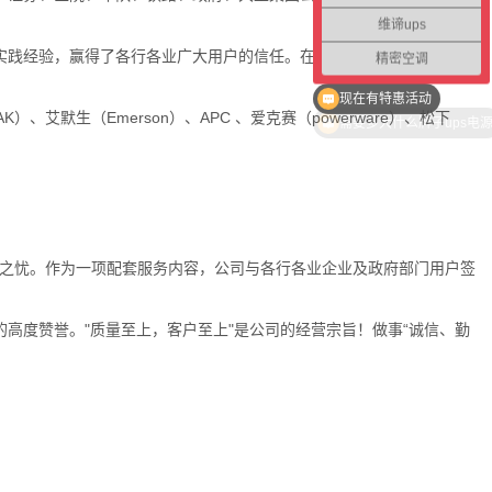
维谛ups
实践经验，赢得了各行各业广大用户的信任。在共同的市场开拓过程
精密空调
现在有特惠活动
AK
）、艾默生（
Emerson
）、
APC
、爱克赛（
powerware
）、松下
顾之忧。作为一项配套服务内容，公司与各行各业企业及政府部门用户签
高度赞誉。"质量至上，客户至上"是公司的经营宗旨！做事“诚信、勤