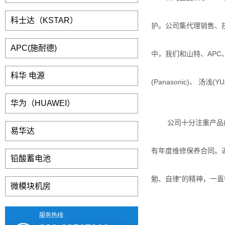
科士达（KSTAR）
护。公司集代理销售、
APC(施耐德)
中，我们和山特、
APC
科华 电源
(Panasonic)
、 汤浅
(YU
华为（HUAWEI）
公司十分注重产品
易华达
有年度维修保养合同。
铅酸蓄电池
勉、自律”的精神，一
微模块机房
服务热线: